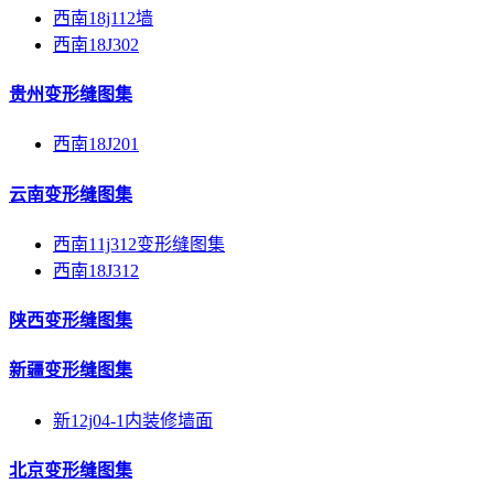
西南18j112墙
西南18J302
贵州变形缝图集
西南18J201
云南变形缝图集
西南11j312变形缝图集
西南18J312
陕西变形缝图集
新疆变形缝图集
新12j04-1内装修墙面
北京变形缝图集