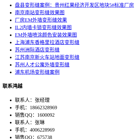
盘县变形缝案例：贵州红果经济开发区地块5#标准厂房
南京南站变形缝效果图
厂房EM外墙变形缝效果
IL2内墙卡锁变形缝效果图
EM外墙喷涂颜色安装效果图
上海浦东香格里拉酒店变形缝
苏州洲际酒店变形缝
江苏南京新火车站地面变形缝
苏州人才公寓外墙变形缝
浦东机场变形缝案例
联系鸿越
联系人：张经理
手机：18662328969
销售QQ：1600092
联系人：张琳
手机：4006228969
销售QQ：675738