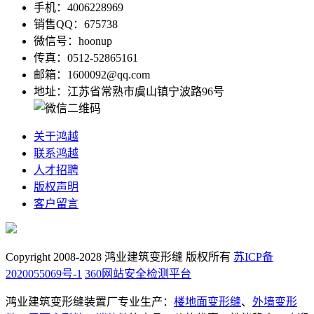
手机：4006228969
销售QQ：675738
微信号：hoonup
传真：0512-52865161
邮箱：1600092@qq.com
地址：江苏省常熟市虞山镇宁波路96号
关于鸿越
联系鸿越
人才招聘
版权声明
客户留言
Copyright 2008-2028 鸿业建筑变形缝 版权所有
苏ICP备
2020055069号-1
360网站安全检测平台
鸿业建筑变形缝装置厂专业生产：
楼地面变形缝
、
外墙变形