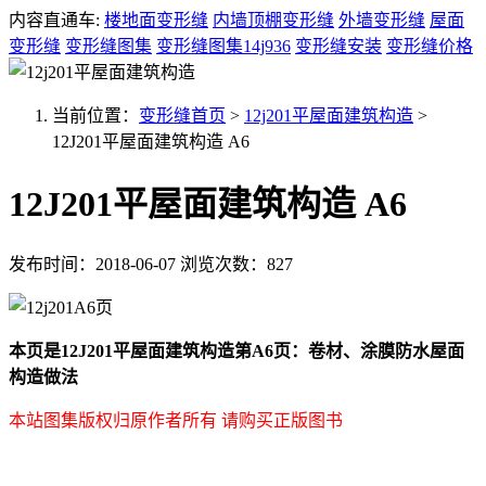
内容直通车:
楼地面变形缝
内墙顶棚变形缝
外墙变形缝
屋面
变形缝
变形缝图集
变形缝图集14j936
变形缝安装
变形缝价格
当前位置：
变形缝首页
>
12j201平屋面建筑构造
>
12J201平屋面建筑构造 A6
12J201平屋面建筑构造 A6
发布时间：2018-06-07
浏览次数：827
本页是12J201平屋面建筑构造第A6页：卷材、涂膜防水屋面
构造做法
本站图集版权归原作者所有 请购买正版图书