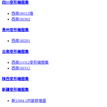
四川变形缝图集
西南18j112墙
西南18J302
贵州变形缝图集
西南18J201
云南变形缝图集
西南11j312变形缝图集
西南18J312
陕西变形缝图集
新疆变形缝图集
新12j04-1内装修墙面