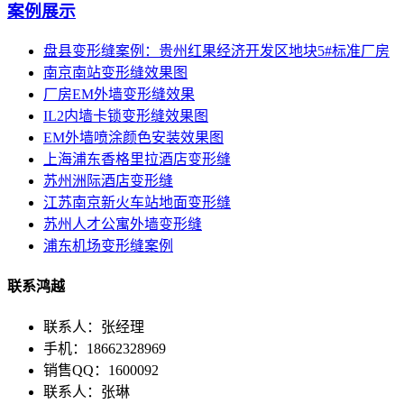
案例展示
盘县变形缝案例：贵州红果经济开发区地块5#标准厂房
南京南站变形缝效果图
厂房EM外墙变形缝效果
IL2内墙卡锁变形缝效果图
EM外墙喷涂颜色安装效果图
上海浦东香格里拉酒店变形缝
苏州洲际酒店变形缝
江苏南京新火车站地面变形缝
苏州人才公寓外墙变形缝
浦东机场变形缝案例
联系鸿越
联系人：张经理
手机：18662328969
销售QQ：1600092
联系人：张琳