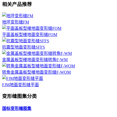
相关产品推荐
地坪变形缝FM
平面盖板型楼地面变形缝FOM
抗震型地面变形缝SFFS
金属盖板型楼地面变形缝转角F-WM
转角金属盖板型楼地面变形缝F-WOM
FJM地面变形缝平面
变形缝图集分类
国标变形缝图集