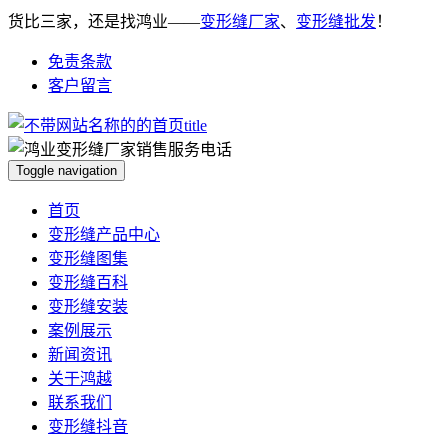
货比三家，还是找鸿业——
变形缝厂家
、
变形缝批发
！
免责条款
客户留言
Toggle navigation
首页
变形缝产品中心
变形缝图集
变形缝百科
变形缝安装
案例展示
新闻资讯
关于鸿越
联系我们
变形缝抖音