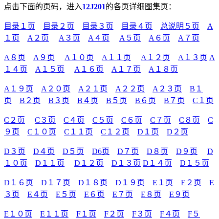
点击下面的页码，进入
12J201
的各页详细图集页：
目录１页
目录２页
目录３页
目录４页
总说明５页
A
１页
A２页
A３页
A４页
A５页
A６页
A７页
A８页
A９页
A１０页
A１１页
A１２页
A１３页
A
１４页
A１５页
A１６页
A１７页
A１８页
A１９页
A２０页
A２１页
A２２页
A２３页
B１
页
B２页
B３页
B４页
B５页
B６页
B７页
C１页
C２页
C３页
C４页
C５页
C６页
C７页
C８页
C
９页
C１０页
C１１页
C１２页
D１页
D２页
D３页
D４页
D５页
D6页
D７页
D８页
D９页
D
１０页
D１１页
D１２页
D１３页
D１４页
D１５页
D１６页
D１７页
D１８页
D１９页
E１页
E２页
E
３页
E４页
E５页
E６页
E７页
E８页
E９页
E１０页
E１１页
F１页
F２页
F３页
F４页
F５