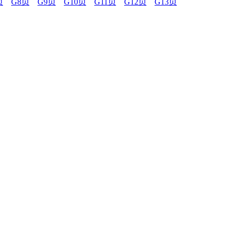
页
G8页
G9页
G10页
G11页
G12页
G13页