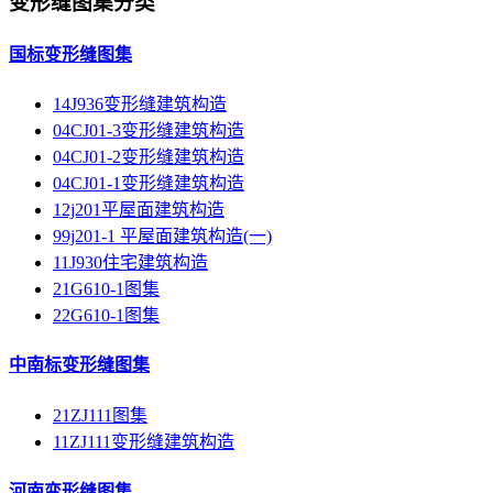
变形缝图集分类
国标变形缝图集
14J936变形缝建筑构造
04CJ01-3变形缝建筑构造
04CJ01-2变形缝建筑构造
04CJ01-1变形缝建筑构造
12j201平屋面建筑构造
99j201-1 平屋面建筑构造(一)
11J930住宅建筑构造
21G610-1图集
22G610-1图集
中南标变形缝图集
21ZJ111图集
11ZJ111变形缝建筑构造
河南变形缝图集