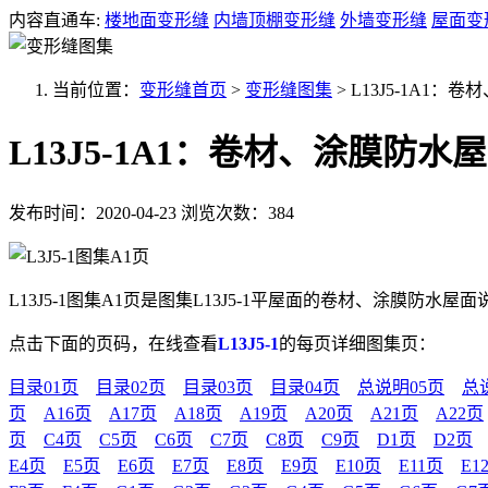
内容直通车:
楼地面变形缝
内墙顶棚变形缝
外墙变形缝
屋面变
当前位置：
变形缝首页
>
变形缝图集
>
L13J5-1A1：
L13J5-1A1：卷材、涂膜防水屋
发布时间：2020-04-23
浏览次数：384
L13J5-1图集A1页是图集L13J5-1平屋面的卷材、涂膜防水屋面说
点击下面的页码，在线查看
L13J5-1
的每页详细图集页：
目录01页
目录02页
目录03页
目录04页
总说明05页
总
页
A16页
A17页
A18页
A19页
A20页
A21页
A22页
页
C4页
C5页
C6页
C7页
C8页
C9页
D1页
D2页
E4页
E5页
E6页
E7页
E8页
E9页
E10页
E11页
E1