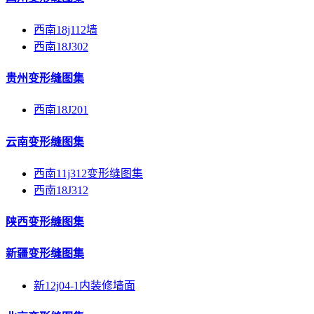
西南18j112墙
西南18J302
贵州变形缝图集
西南18J201
云南变形缝图集
西南11j312变形缝图集
西南18J312
陕西变形缝图集
新疆变形缝图集
新12j04-1内装修墙面