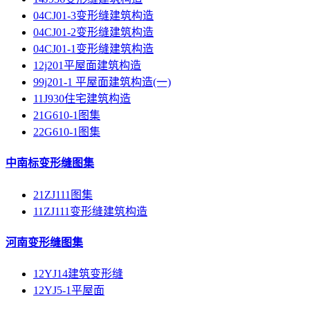
04CJ01-3变形缝建筑构造
04CJ01-2变形缝建筑构造
04CJ01-1变形缝建筑构造
12j201平屋面建筑构造
99j201-1 平屋面建筑构造(一)
11J930住宅建筑构造
21G610-1图集
22G610-1图集
中南标变形缝图集
21ZJ111图集
11ZJ111变形缝建筑构造
河南变形缝图集
12YJ14建筑变形缝
12YJ5-1平屋面