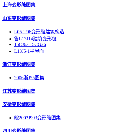
上海变形缝图集
山东变形缝图集
L05JT06变形缝建筑构造
鲁L13J14建筑变形缝
15CJ63 15CG26
L13J5-1平屋面
浙江变形缝图集
2006浙J55图集
江苏变形缝图集
安徽变形缝图集
皖2003J903变形缝图集
四川变形缝图集