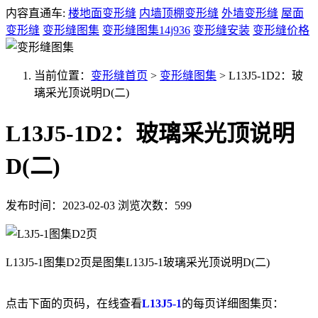
内容直通车:
楼地面变形缝
内墙顶棚变形缝
外墙变形缝
屋面
变形缝
变形缝图集
变形缝图集14j936
变形缝安装
变形缝价格
当前位置：
变形缝首页
>
变形缝图集
>
L13J5-1D2：玻
璃采光顶说明D(二)
L13J5-1D2：玻璃采光顶说明
D(二)
发布时间：2023-02-03
浏览次数：599
L13J5-1图集D2页是图集L13J5-1玻璃采光顶说明D(二)
点击下面的页码，在线查看
L13J5-1
的每页详细图集页：