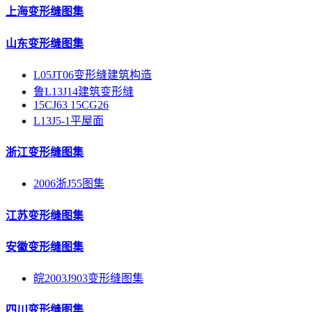
上海变形缝图集
山东变形缝图集
L05JT06变形缝建筑构造
鲁L13J14建筑变形缝
15CJ63 15CG26
L13J5-1平屋面
浙江变形缝图集
2006浙J55图集
江苏变形缝图集
安徽变形缝图集
皖2003J903变形缝图集
四川变形缝图集