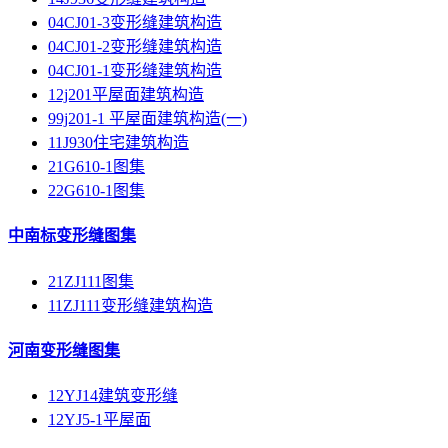
04CJ01-3变形缝建筑构造
04CJ01-2变形缝建筑构造
04CJ01-1变形缝建筑构造
12j201平屋面建筑构造
99j201-1 平屋面建筑构造(一)
11J930住宅建筑构造
21G610-1图集
22G610-1图集
中南标变形缝图集
21ZJ111图集
11ZJ111变形缝建筑构造
河南变形缝图集
12YJ14建筑变形缝
12YJ5-1平屋面