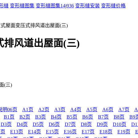
形缝
变形缝图集
变形缝图集14j936
变形缝安装
变形缝价格
：倒置式屋面变压式排风道出屋面(三)
压式排风道出屋面(三)
面(三)
说明06页
A1页
A2页
A3页
A4页
A5页
A6页
A7页
A
B1页
B2页
B3页
B4页
B5页
B6页
B7页
B8页
B9
D3页
D4页
D5页
D6页
D7页
D8页
D9页
D10页
D1
2页
E13页
E14页
E15页
E16页
E17页
E18页
E19页