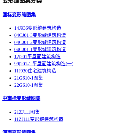
变形缝图集分类
国标变形缝图集
14J936变形缝建筑构造
04CJ01-3变形缝建筑构造
04CJ01-2变形缝建筑构造
04CJ01-1变形缝建筑构造
12j201平屋面建筑构造
99j201-1 平屋面建筑构造(一)
11J930住宅建筑构造
21G610-1图集
22G610-1图集
中南标变形缝图集
21ZJ111图集
11ZJ111变形缝建筑构造
河南变形缝图集