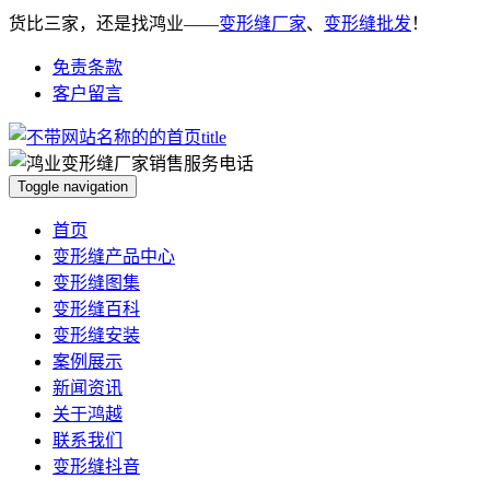
货比三家，还是找鸿业——
变形缝厂家
、
变形缝批发
！
免责条款
客户留言
Toggle navigation
首页
变形缝产品中心
变形缝图集
变形缝百科
变形缝安装
案例展示
新闻资讯
关于鸿越
联系我们
变形缝抖音