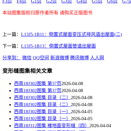
F3页
F4页
G1页
G2页
G3页
G4页
G5页
G6页
G7
本站图集版权归原作者所有 请购买正版图书
上一篇：
L13J5-1B11：倒置式屋面变压式排风道出屋面(二)
下一篇：
L13J5-1B13：倒置式屋面管道出屋面
分享到：
微信
QQ空间
新浪微博
腾讯微博
人人网
变形缝图集相关文章
西南18J302图集 第37页
2026-04-08
西南18J302图集 第37页
2026-04-08
西南18J302图集 目录（二）
2026-04-08
西南18J302图集 目录（二）
2026-04-08
西南18J302图集 目录（一）
2026-04-05
西南18J302图集 目录（一）
2026-04-05
西南18J312图集 楼地面变形缝（四）
2026-04-04