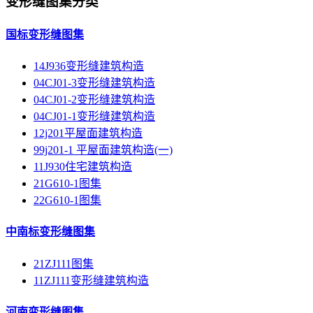
变形缝图集分类
国标变形缝图集
14J936变形缝建筑构造
04CJ01-3变形缝建筑构造
04CJ01-2变形缝建筑构造
04CJ01-1变形缝建筑构造
12j201平屋面建筑构造
99j201-1 平屋面建筑构造(一)
11J930住宅建筑构造
21G610-1图集
22G610-1图集
中南标变形缝图集
21ZJ111图集
11ZJ111变形缝建筑构造
河南变形缝图集