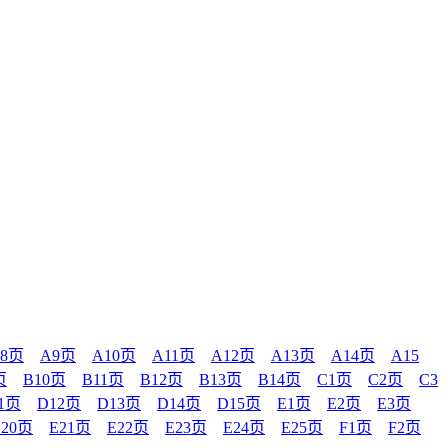
8页
A9页
A10页
A11页
A12页
A13页
A14页
A15
页
B10页
B11页
B12页
B13页
B14页
C1页
C2页
C3
1页
D12页
D13页
D14页
D15页
E1页
E2页
E3页
E20页
E21页
E22页
E23页
E24页
E25页
F1页
F2页