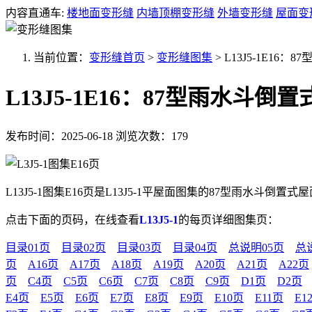
内容直通车:
楼地面变形缝
内墙顶棚变形缝
外墙变形缝
屋面变
当前位置：
变形缝首页
>
变形缝图集
>
L13J5-1E16
L13J5-1E16：87型雨水斗
发布时间：2025-06-18
浏览次数：179
L13J5-1图集E16页是L13J5-1平屋面图集的87型雨水斗倒置式
点击下面的页码，在线查看
L13J5-1
的每页详细图集页：
目录01页
目录02页
目录03页
目录04页
总说明05页
总
页
A16页
A17页
A18页
A19页
A20页
A21页
A22页
页
C4页
C5页
C6页
C7页
C8页
C9页
D1页
D2页
E4页
E5页
E6页
E7页
E8页
E9页
E10页
E11页
E1