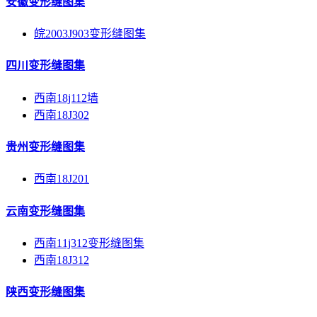
安徽变形缝图集
皖2003J903变形缝图集
四川变形缝图集
西南18j112墙
西南18J302
贵州变形缝图集
西南18J201
云南变形缝图集
西南11j312变形缝图集
西南18J312
陕西变形缝图集