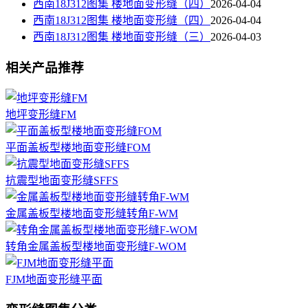
西南18J312图集 楼地面变形缝（四）
2026-04-04
西南18J312图集 楼地面变形缝（四）
2026-04-04
西南18J312图集 楼地面变形缝（三）
2026-04-03
相关产品推荐
地坪变形缝FM
平面盖板型楼地面变形缝FOM
抗震型地面变形缝SFFS
金属盖板型楼地面变形缝转角F-WM
转角金属盖板型楼地面变形缝F-WOM
FJM地面变形缝平面