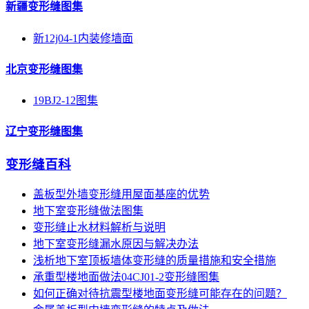
新疆变形缝图集
新12j04-1内装修墙面
北京变形缝图集
19BJ2-12图集
辽宁变形缝图集
变形缝百科
盖板型外墙变形缝用屋面基座的优势
地下室变形缝做法图集
变形缝止水材料解析与说明
地下室变形缝漏水原因与解决办法
浅析地下室顶板墙体变形缝的质量措施和安全措施
承重型楼地面做法04CJ01-2变形缝图集
如何正确对待抗震型楼地面变形缝可能存在的问题？